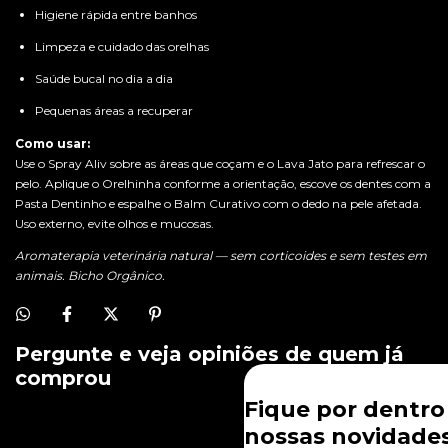
Higiene rápida entre banhos
Limpeza e cuidado das orelhas
Saúde bucal no dia a dia
Pequenas áreas a recuperar
Como usar:
Use o Spray Aliv sobre as áreas que coçam e o Lava Jato para refrescar o
pelo. Aplique o Orelhinha conforme a orientação, escove os dentes com a
Pasta Dentinho e espalhe o Balm Curativo com o dedo na pele afetada.
Uso externo, evite olhos e mucosas.
Aromaterapia veterinária natural — sem corticoides e sem testes em
animais. Bicho Orgânico.
Pergunte e veja opiniões de quem já
comprou
Fique por dentro
nossas novidades