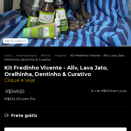
FRETE GRÁTIS
Início
.
Aromaterapia
.
Rotina
.
Higiene
.
Kit Fredinho Vicente - Aliv, Lava Jato,
Orelhinha, Dentinho & Curativo
Kit Fredinho Vicente - Aliv, Lava Jato,
Orelhinha, Dentinho & Curativo
Clique e veja!
R$349,50
12
x de
R$29,13
sem juros
R$332,03
com
Pix
Frete grátis