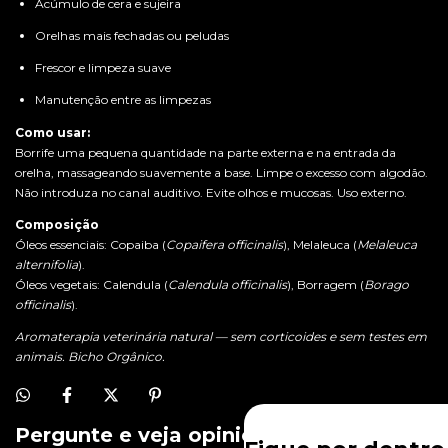
Acúmulo de cera e sujeira
Orelhas mais fechadas ou peludas
Frescor e limpeza suave
Manutenção entre as limpezas
Como usar:
Borrife uma pequena quantidade na parte externa e na entrada da
orelha, massageando suavemente a base. Limpe o excesso com algodão.
Não introduza no canal auditivo. Evite olhos e mucosas. Uso externo.
Composição
Óleos essenciais: Copaiba (
Copaifera officinalis
), Melaleuca (
Melaleuca
alternifolia
).
Óleos vegetais: Calendula (
Calendula officinalis
), Borragem (
Borago
officinalis
).
Aromaterapia veterinária natural — sem corticoides e sem testes em
animais. Bicho Orgânico.
Pergunte e veja opiniões de quem já