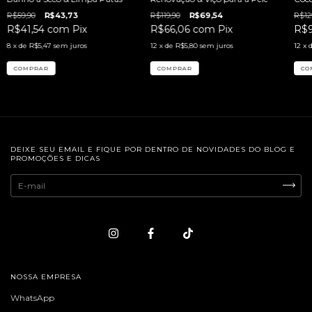
informações do site.
R$59,90
R$43,73
R$119,90
R$69,54
R$12
R$41,54
com
Pix
R$66,06
com
Pix
R$
8
x de
R$5,47
sem juros
12
x de
R$5,80
sem juros
12
x 
DEIXE SEU EMAIL E FIQUE POR DENTRO DE NOVIDADES DO BLOG E
PROMOÇÕES E DICAS
NOSSA EMPRESA
WhatsApp