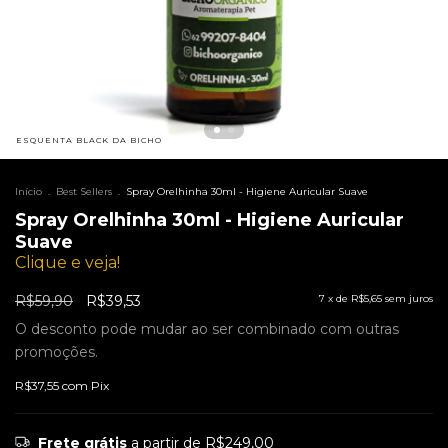
ESQUENTA BLACK DA BICHO
Início
.
Best Sellers
.
Spray Orelhinha 30ml - Higiene Auricular Suave
Spray Orelhinha 30ml - Higiene Auricular
Suave
Clique e veja!
R$59,90
R$39,53
7
x de
R$5,65
sem juros
O desconto pode mudar ao ser combinado com outras
promoções.
R$37,55
com
Pix
Frete grátis
a partir de
R$249,00