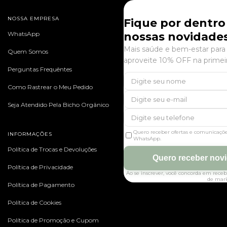
NOSSA EMPRESA
Fique por dentro
nossas novidades
WhatsApp
Mais saúde e bem-estar para 
Quem Somos
aproveite 10% OFF na primei
Perguntas Frequêntes
Como Rastrear o Meu Pedido
Seja Atendido Pela Bicho Orgânico
Quero receber ofertas e comunicaçõ
INFORMAÇÕES
WhatsApp.
Política de Trocas e Devoluções
Quero receber nov
Política de Privacidade
Ao se inscrever, você concorda em rec
de mark
Política de Pagamento
Regras
Política de Cookies
Apenas um resgate por c
Política de Promoção e Cupom