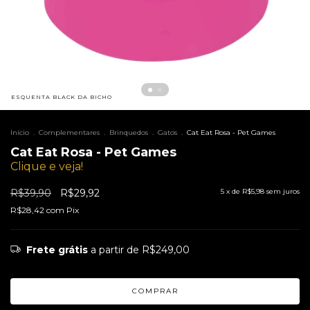
ESQUENTA BLACK DA BICHO
Início
.
Complementares
.
Brinquedos
.
Gatos
.
Cat Eat Rosa - Pet Games
Cat Eat Rosa - Pet Games
Clique e veja!
R$39,90
R$29,92
5
x de
R$5,98
sem juros
R$28,42
com
Pix
Frete grátis
a partir de
R$249,00