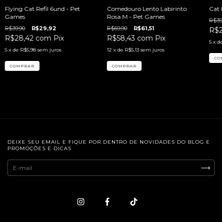
Utilizaremos os seus dado
Flying Cat Refil 6und - Pet
Comedouro Lento Labirinto
Cat 
de navegação e para en
Games
Rosa M - Pet Games
R$39
informações do site.
R$39,90
R$29,92
R$69,90
R$61,51
R$
R$28,42
com
Pix
R$58,43
com
Pix
5
x d
5
x de
R$5,98
sem juros
12
x de
R$5,13
sem juros
DEIXE SEU EMAIL E FIQUE POR DENTRO DE NOVIDADES DO BLOG E
PROMOÇÕES E DICAS